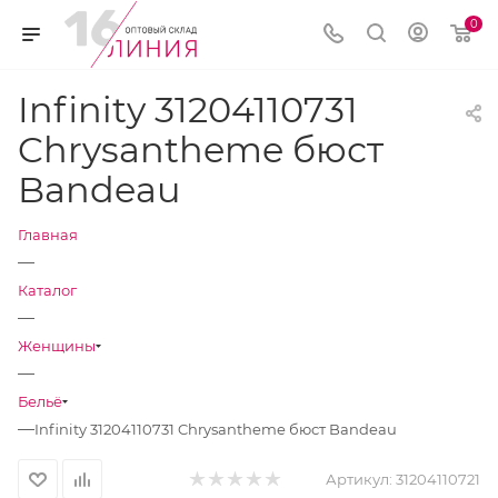
0
Infinity 31204110731
Chrysantheme бюст
Bandeau
Главная
—
Каталог
—
Женщины
—
Бельё
—
Infinity 31204110731 Chrysantheme бюст Bandeau
Артикул:
31204110721