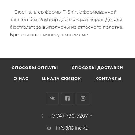
Бюстгальтер формы T-Shirt с формованной
чашкой без Push-uр для всех размеров. Детали
бюстгальтера выполнены из атласного полотна.
Бретели эластичные, не съемные.
CПОСОБЫ ОПЛАТЫ
СПОСОБЫ ДОСТАВКИ
О НАС
ШКАЛА СКИДОК
КОНТАКТЫ
+7 747 790-7207
info@16line.kz