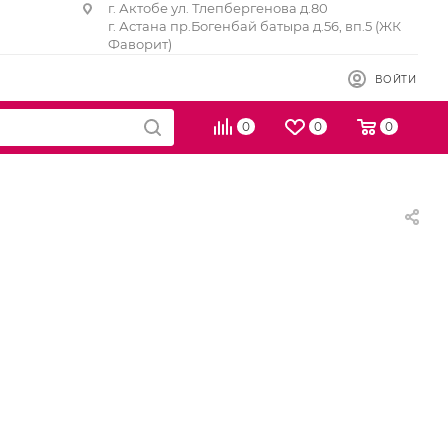
г. Актобе ул. Тлепбергенова д.80
г. Астана пр.Богенбай батыра д.56, вп.5 (ЖК
Фаворит)
ВОЙТИ
0
0
0