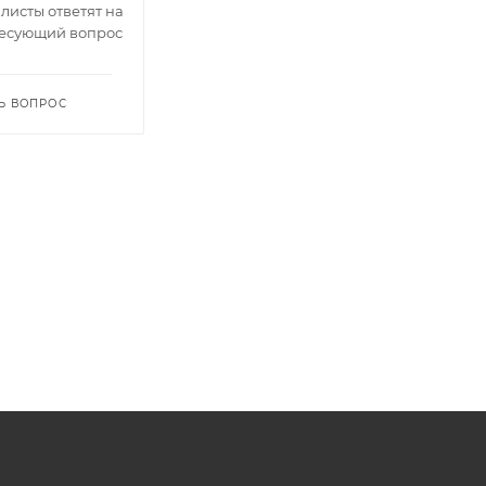
исты ответят на
есующий вопрос
Ь ВОПРОС