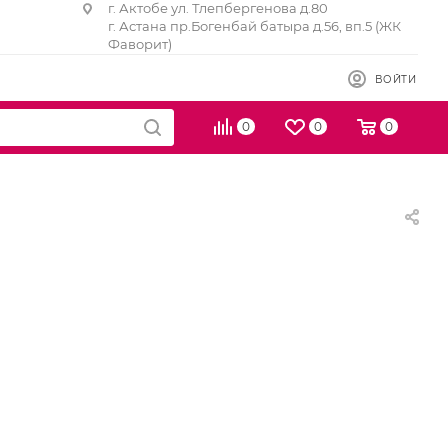
г. Актобе ул. Тлепбергенова д.80
г. Астана пр.Богенбай батыра д.56, вп.5 (ЖК
Фаворит)
ВОЙТИ
0
0
0