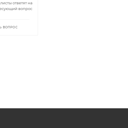
исты ответят на
есующий вопрос
Ь ВОПРОС