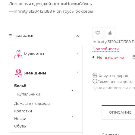
Домашняя одежда
Колготки
Носки
Обувь
—
Infinity 31204121388 Pion трусы боксеры
КАТАЛОГ
Infinity 31204121388
Подробности
Мужчины
Нет в наличии
Женщины
Хочу в подарок
Самовывоз и доста
Бельё
Цена действительна т
Купальники
Домашняя одежда
Колготки
ОПИСАНИЕ
Носки
Обувь