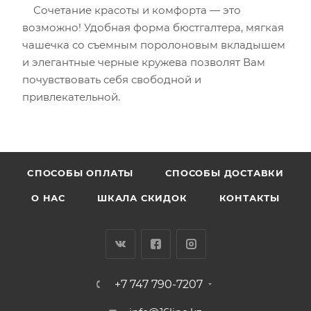
Сочетание красоты и комфорта — это
возможно! Удобная форма бюстгалтера, мягкая
чашечка со съемным поролоновым вкладышем
и элегантные черные кружева позволят Вам
почувствовать себя свободной и
привлекательной.
CПОСОБЫ ОПЛАТЫ
СПОСОБЫ ДОСТАВКИ
О НАС
ШКАЛА СКИДОК
КОНТАКТЫ
+7 747 790-7207