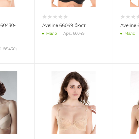
660430-
Aveline 66049 бюст
Aveline 
Мало
Арт.: 66049
Мало
0-661430)