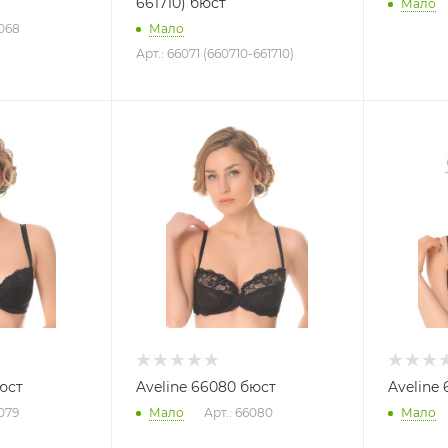
661710) бюст
Мало
6068
Мало
Арт.: 66071 (660710-661710)
юст
Aveline 66080 бюст
Aveline 
6079
Мало
Арт.: 66080
Мало