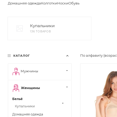
Домашняя одежда
Колготки
Носки
Обувь
Купальники
136 ТОВАРОВ
По алфавиту (возра
КАТАЛОГ
Мужчины
Женщины
Бельё
Купальники
Домашняя одежда