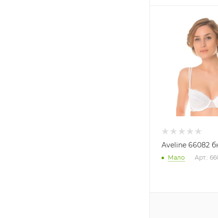
Aveline 66082 б
Мало
Арт.: 6