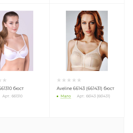
661310 бюст
Aveline 66143 (661431) бюст
Арт.: 661310
Мало
Арт.: 66143 (661431)