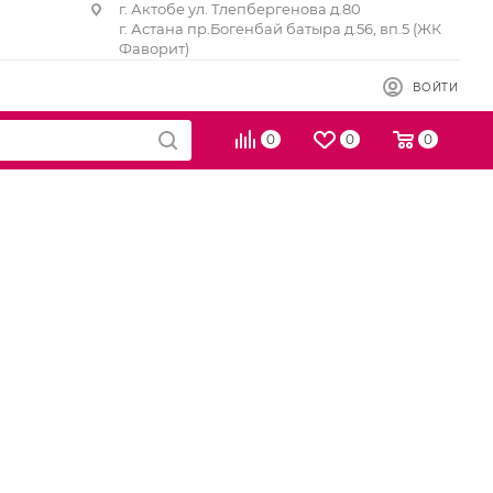
г. Актобе ул. Тлепбергенова д.80
г. Астана пр.Богенбай батыра д.56, вп.5 (ЖК
Фаворит)
ВОЙТИ
0
0
0