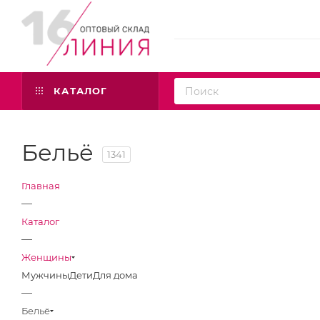
КАТАЛОГ
Бельё
1341
Главная
—
Каталог
—
Женщины
Мужчины
Дети
Для дома
—
Бельё