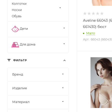
Колготки
Носки
Обувь
Aveline 66043 (
661430) бюст
Дети
Мало
Арт.: 66043 (66043
Для дома
ФИЛЬТР
Бренд
Изделие
Материал