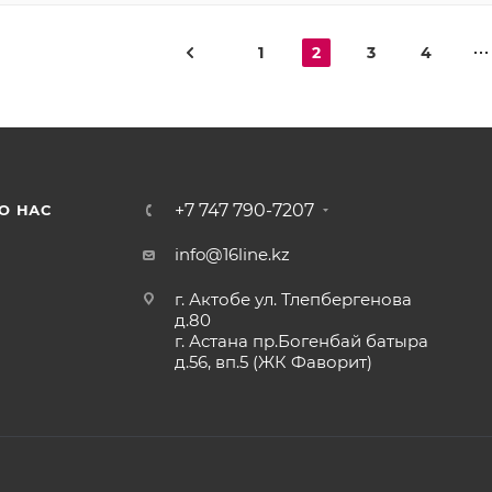
1
2
3
4
+7 747 790-7207
О НАС
info@16line.kz
г. Актобе ул. Тлепбергенова
д.80
г. Астана пр.Богенбай батыра
д.56, вп.5 (ЖК Фаворит)