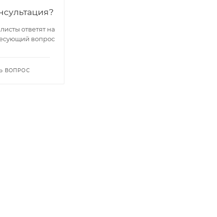
нсультация?
исты ответят на
есующий вопрос
Ь ВОПРОС