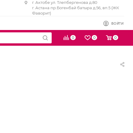
г. Актобе ул. Тлепбергенова д.80
г. Астана пр.Богенбай батыра д.56, вп.5 (ЖК
Фаворит)
ВОЙТИ
0
0
0