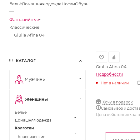
Бельё
Домашняя одежда
Носки
Обувь
—
Фантазийные
Классические
—
Giulia Afina 04
КАТАЛОГ
Giulia Afina 04
Подробности
Мужчины
Нет в наличии
Женщины
Хочу в подарок
Самовывоз и доста
Бельё
Цена действительна т
Домашняя одежда
Колготки
Классические
ОПИСАНИЕ