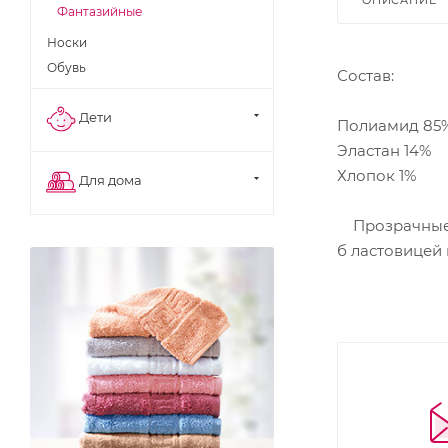
Фантазийные
Носки
Обувь
Состав:
Дети
Полиамид 85
Эластан 14%
Хлопок 1%
Для дома
Прозрачные ф
б ластовицей