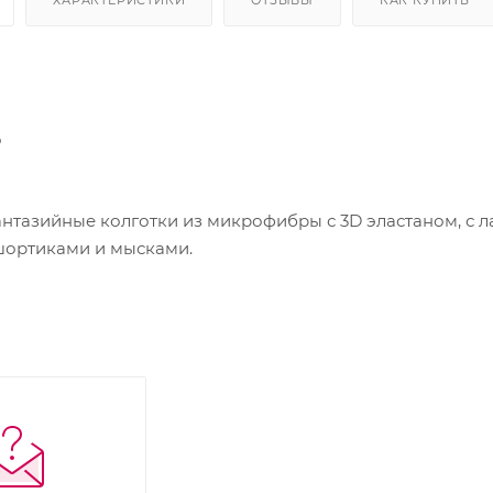
%
азийные колготки из микрофибры с 3D эластаном, с л
ортиками и мысками.