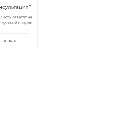
нсультация?
исты ответят на
есующий вопрос
Ь ВОПРОС