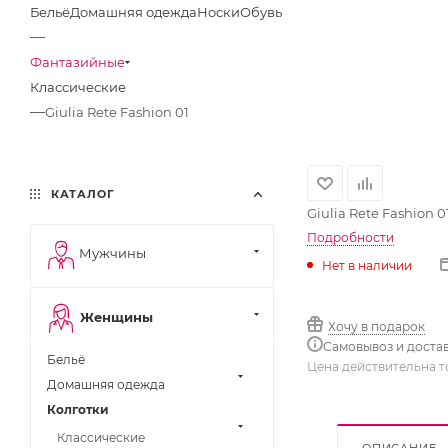
Бельё
Домашняя одежда
Носки
Обувь
—
Фантазийные
Классические
—
Giulia Rete Fashion 01
КАТАЛОГ
Giulia Rete Fashion 0
Подробности
Мужчины
Нет в наличии
Женщины
Хочу в подарок
Самовывоз и доста
Бельё
Цена действительна т
Домашняя одежда
Колготки
Классические
ОПИСАНИЕ