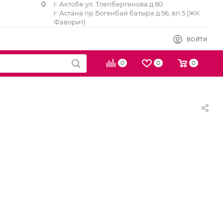
г. Актобе ул. Тлепбергенова д.80
г. Астана пр.Богенбай батыра д.56, вп.5 (ЖК
Фаворит)
ВОЙТИ
0
0
0