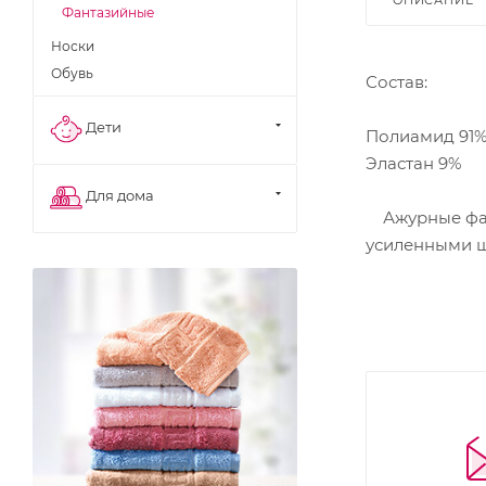
Фантазийные
Носки
Обувь
Состав:
Дети
Полиамид 91
Эластан 9%
Для дома
Ажурные фант
усиленными ш