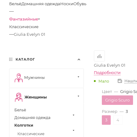
Бельё
Домашняя одежда
Носки
Обувь
—
Фантазийные
Классические
—
Giulia Evelyn 01
КАТАЛОГ
Giulia Evelyn 01
Подробности
Мужчины
Нашли
Мало
Цвет
—
Grigio S
Женщины
Grigio Scuro
Бельё
Размер
—
3
Домашняя одежда
3
4
Колготки
Классические