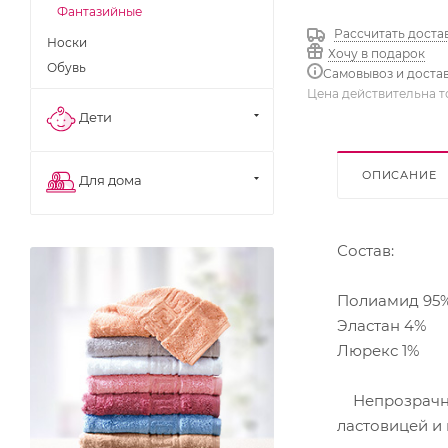
Фантазийные
Рассчитать доста
Носки
Хочу в подарок
Обувь
Самовывоз и доста
Цена действительна т
Дети
ОПИСАНИЕ
Для дома
Состав:
Полиамид 95
Эластан 4%
Люрекс 1%
Непрозрачные
ластовицей и