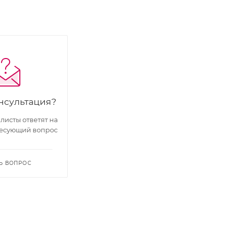
нсультация?
исты ответят на
есующий вопрос
Ь ВОПРОС