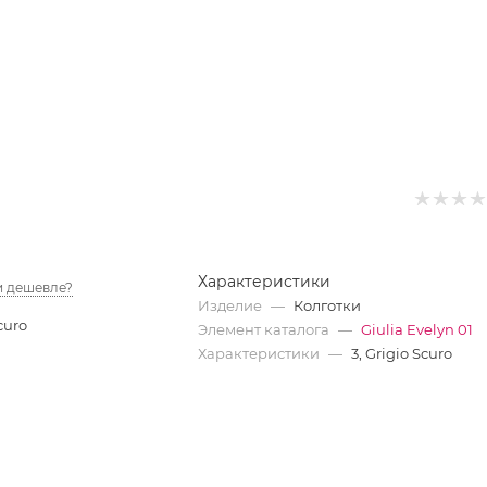
Характеристики
 дешевле?
Изделие
—
Колготки
curo
Элемент каталога
—
Giulia Evelyn 01
Характеристики
—
3, Grigio Scuro