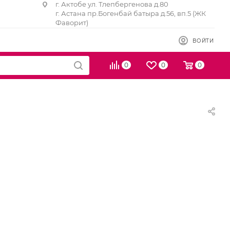
г. Актобе ул. Тлепбергенова д.80
г. Астана пр.Богенбай батыра д.56, вп.5 (ЖК
Фаворит)
ВОЙТИ
0
0
0