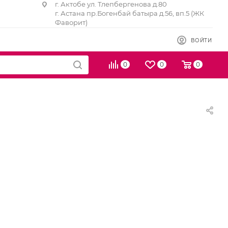
г. Актобе ул. Тлепбергенова д.80
г. Астана пр.Богенбай батыра д.56, вп.5 (ЖК
Фаворит)
ВОЙТИ
0
0
0