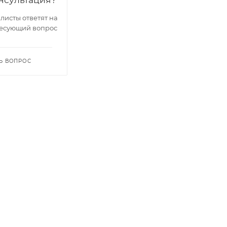
исты ответят на
есующий вопрос
Ь ВОПРОС