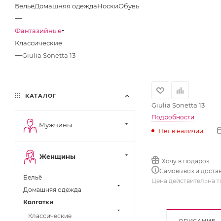
Бельё
Домашняя одежда
Носки
Обувь
—
Фантазийные
Классические
—
Giulia Sonetta 13
КАТАЛОГ
Giulia Sonetta 13
Подробности
Мужчины
Нет в наличии
Женщины
Хочу в подарок
Самовывоз и доста
Бельё
Цена действительна т
Домашняя одежда
Колготки
Классические
ОПИСАНИЕ