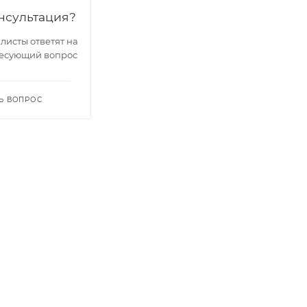
нсультация?
исты ответят на
есующий вопрос
Ь ВОПРОС