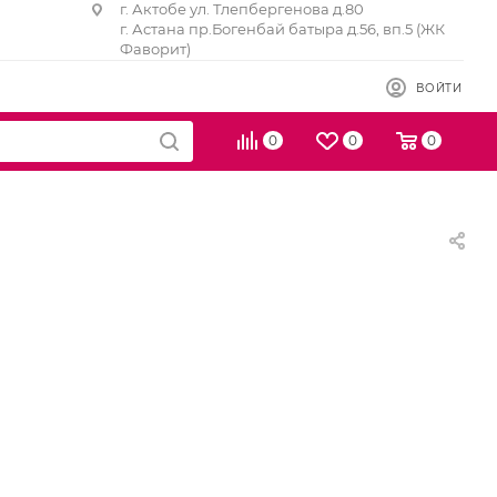
г. Актобе ул. Тлепбергенова д.80
г. Астана пр.Богенбай батыра д.56, вп.5 (ЖК
Фаворит)
ВОЙТИ
0
0
0