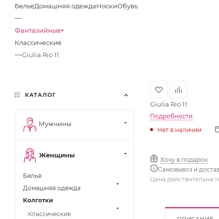
Бельё
Домашняя одежда
Носки
Обувь
—
Фантазийные
Классические
—
Giulia Rio 11
КАТАЛОГ
Giulia Rio 11
Подробности
Мужчины
Нет в наличии
Женщины
Хочу в подарок
Самовывоз и доста
Бельё
Цена действительна т
Домашняя одежда
Колготки
Классические
ОПИСАНИЕ