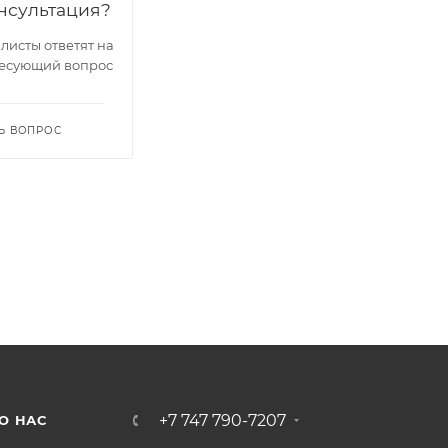
нсультация?
исты ответят на
есующий вопрос
Ь ВОПРОС
+7 747 790-7207
О НАС