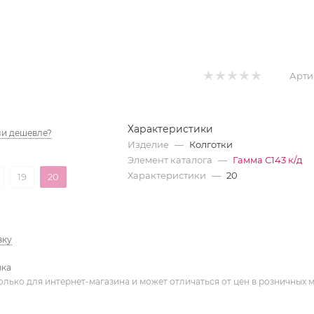
Арти
Характеристики
и дешевле?
Изделие
—
Колготки
Элемент каталога
—
Гамма С143 к/д
Характеристики
—
20
19
20
вку
вка
олько для интернет-магазина и может отличаться от цен в розничных 