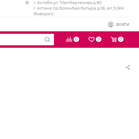
г. Актобе ул. Тлепбергенова д.80
г. Астана пр.Богенбай батыра д.56, вп.5 (ЖК
Фаворит)
ВОЙТИ
0
0
0