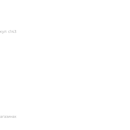
кул:
с143
магазинах