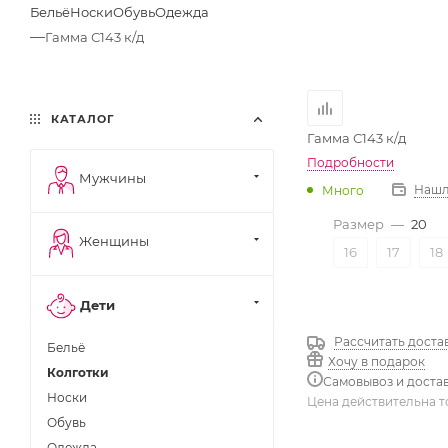
Бельё
Носки
Обувь
Одежда
—
Гамма С143 к/д
КАТАЛОГ
Гамма С143 к/д
Подробности
Мужчины
Нашл
Много
Размер
—
20
Женщины
16
17
18
Дети
Рассчитать доста
Бельё
Хочу в подарок
Колготки
Самовывоз и доста
Носки
Цена действительна т
Обувь
Одежда