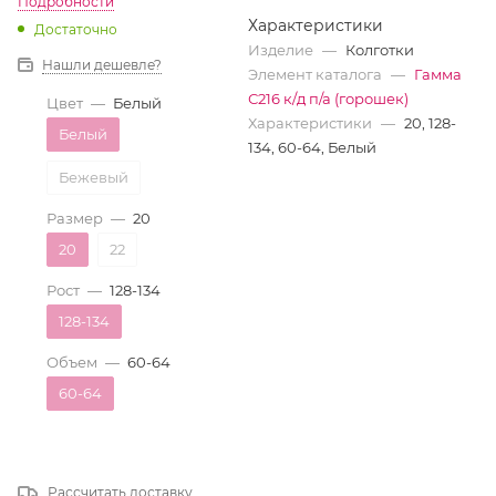
Подробности
Характеристики
Достаточно
Изделие
—
Колготки
Нашли дешевле?
Элемент каталога
—
Гамма
С216 к/д п/а (горошек)
Цвет
—
Белый
Характеристики
—
20, 128-
Белый
134, 60-64, Белый
Бежевый
Размер
—
20
20
22
Рост
—
128-134
128-134
Объем
—
60-64
60-64
Рассчитать доставку