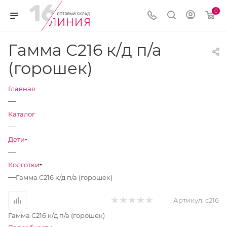
0
Гамма С216 к/д п/а
(горошек)
Главная
—
Каталог
—
Дети
—
Колготки
—
Гамма С216 к/д п/а (горошек)
Артикул:
с216
Гамма С216 к/д п/а (горошек)