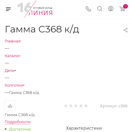
0
Гамма С368 к/д
Главная
—
Каталог
—
Дети
—
Колготки
—
Гамма С368 к/д
Артикул:
с368
Гамма С368 к/д
Подробности
Характеристики
Достаточно