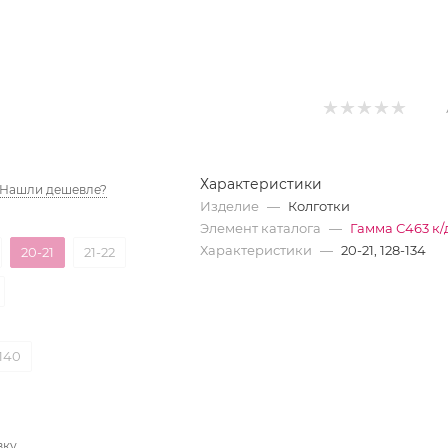
Характеристики
Нашли дешевле?
Изделие
—
Колготки
Элемент каталога
—
Гамма С463 к/
Характеристики
—
20-21, 128-134
20-21
21-22
140
вку