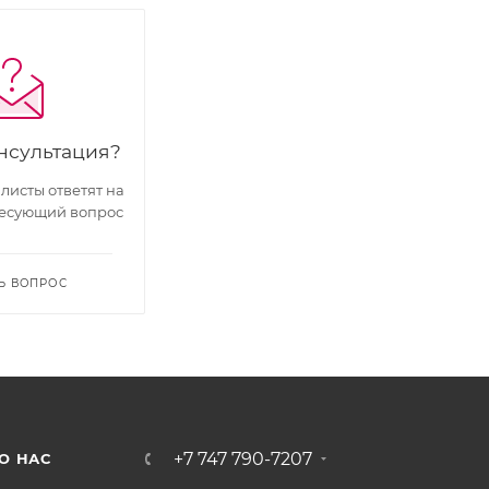
нсультация?
исты ответят на
есующий вопрос
Ь ВОПРОС
+7 747 790-7207
О НАС