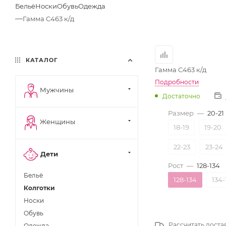
Бельё
Носки
Обувь
Одежда
—
Гамма С463 к/д
КАТАЛОГ
Гамма С463 к/д
Подробности
Мужчины
Достаточно
Размер
—
20-21
Женщины
18-19
19-20
22-23
23-24
Дети
Рост
—
128-134
Бельё
128-134
134-
Колготки
Носки
Обувь
Рассчитать доста
Одежда