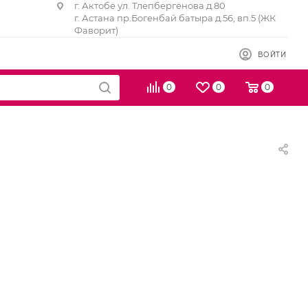
г. Актобе ул. Тлепбергенова д.80
г. Астана пр.Богенбай батыра д.56, вп.5 (ЖК
Фаворит)
ВОЙТИ
0
0
0