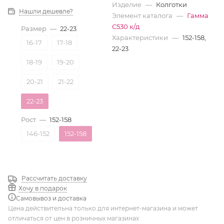
Изделие
—
Колготки
Нашли дешевле?
Элемент каталога
—
Гамма
С530 к/д
Размер
—
22-23
Характеристики
—
152-158,
16-17
17-18
22-23
18-19
19-20
20-21
21-22
22-23
Рост
—
152-158
146-152
152-158
Рассчитать доставку
Хочу в подарок
Самовывоз и доставка
Цена действительна только для интернет-магазина и может
отличаться от цен в розничных магазинах