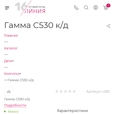
0
Гамма С530 к/д
Главная
—
Каталог
—
Дети
—
Колготки
—
Гамма С530 к/д
Артикул:
с530
Гамма С530 к/д
Подробности
Характеристики
Много