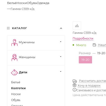
Бельё
Носки
Обувь
Одежда
—
Гамма С559 к/д
КАТАЛОГ
Гамма С559 к/д
Подробности
Мужчины
Нашл
Много
Размер
—
19-20
Женщины
19-20
Дети
Рассчитать доста
Бельё
Хочу в подарок
Колготки
Самовывоз и доста
Носки
Цена действительна т
Обувь
Одежда