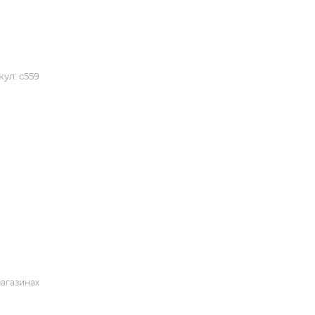
кул:
с559
магазинах