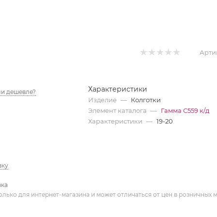
Арти
Характеристики
и дешевле?
Изделие
—
Колготки
Элемент каталога
—
Гамма С559 к/д
Характеристики
—
19-20
вку
вка
олько для интернет-магазина и может отличаться от цен в розничных 