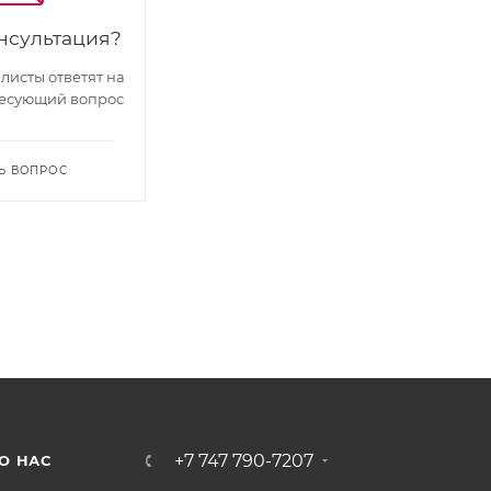
нсультация?
исты ответят на
есующий вопрос
Ь ВОПРОС
+7 747 790-7207
О НАС