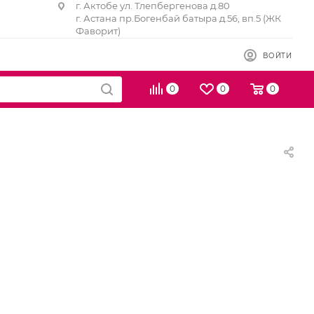
г. Актобе ул. Тлепбергенова д.80
г. Астана пр.Богенбай батыра д.56, вп.5 (ЖК
Фаворит)
ВОЙТИ
0
0
0