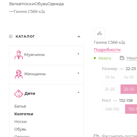
Бельё
Носки
Обувь
Одежда
—
Гамма С566 к/д
КАТАЛОГ
Гамма С566 к/д
Подробности
Мужчины
Нашл
Много
Размер
—
22-23
Женщины
13-14
14-15
21-22
22-23
Дети
Рост
—
152-158
Бельё
146-152
152-
Колготки
Носки
Обувь
Рассчитать доста
Одежда