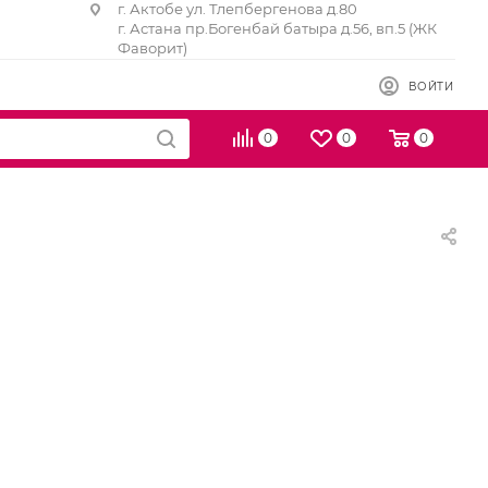
г. Актобе ул. Тлепбергенова д.80
г. Астана пр.Богенбай батыра д.56, вп.5 (ЖК
Фаворит)
ВОЙТИ
0
0
0