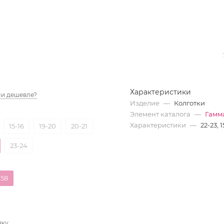
Характеристики
и дешевле?
Изделие
—
Колготки
Элемент каталога
—
Гамма
Характеристики
—
22-23, 1
15-16
19-20
20-21
23-24
158
вку