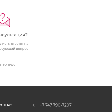
нсультация?
исты ответят на
есующий вопрос
Ь ВОПРОС
+7 747 790-7207
О НАС