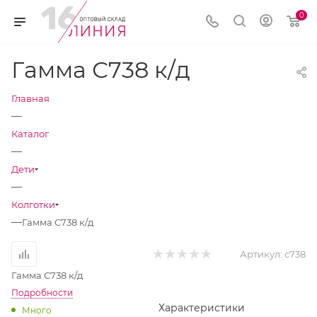
0
Гамма С738 к/д
Главная
—
Каталог
—
Дети
—
Колготки
—
Гамма С738 к/д
Артикул:
с738
Гамма С738 к/д
Подробности
Характеристики
Много