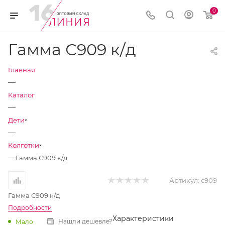
0
Гамма С909 к/д
Главная
—
Каталог
—
Дети
—
Колготки
—
Гамма С909 к/д
Артикул:
с909
Гамма С909 к/д
Подробности
Характеристики
Нашли дешевле?
Мало