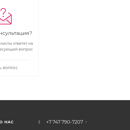
нсультация?
исты ответят на
есующий вопрос
Ь ВОПРОС
+7 747 790-7207
О НАС