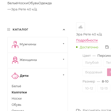
Бельё
Носки
Обувь
Одежда
—
Эра Рете 40 к/д
КАТАЛОГ
Эра Рете 40 к/д
Подробности
Мужчины
Достаточно
Цвет
—
Персик
Женщины
Голубой
Те
Бордовый
Дети
Размер
—
8-10
Бельё
10-12
12-13
Колготки
Носки
Обувь
Рассчитать доста
Одежда