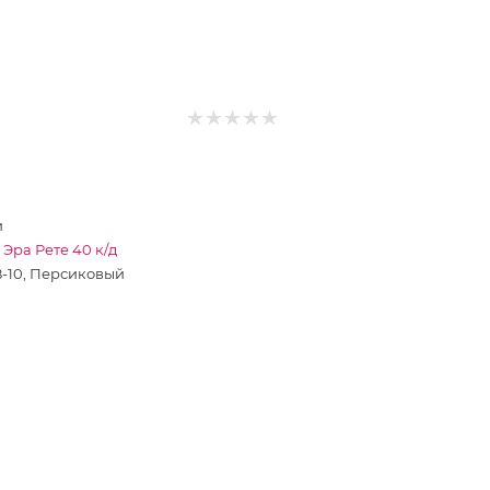
и
Эра Рете 40 к/д
8-10, Персиковый