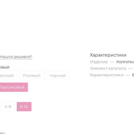
Характеристики
Нашли дешевле?
Изделие
—
Колготк
овый
Элемент каталога
—
Характеристики
—
лесный
Розовый
Черный
Персиковый
6-8
8-10
вку