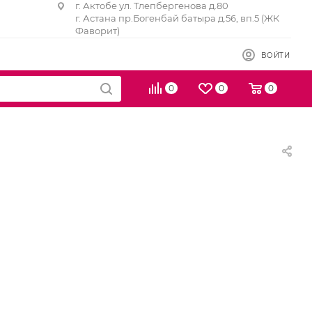
г. Актобе ул. Тлепбергенова д.80
г. Астана пр.Богенбай батыра д.56, вп.5 (ЖК
Фаворит)
ВОЙТИ
0
0
0