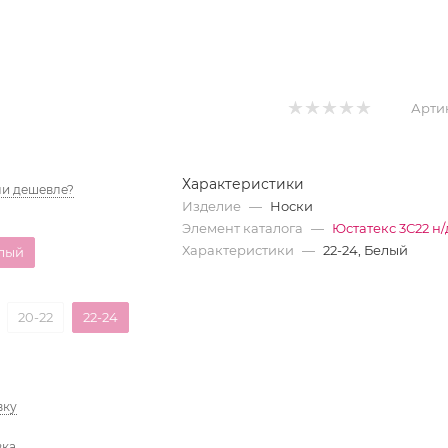
Арти
Характеристики
и дешевле?
Изделие
—
Носки
Элемент каталога
—
Юстатекс 3С22 н/
Характеристики
—
22-24, Белый
лый
20-22
22-24
вку
вка