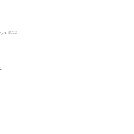
кул:
3С22
д