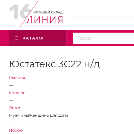
КАТАЛОГ
Юстатекс 3С22 н/д
Главная
—
Каталог
—
Дети
Мужчины
Женщины
Для дома
—
Носки