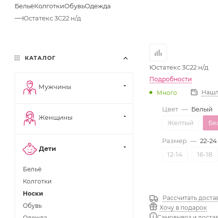
Бельё
Колготки
Обувь
Одежда
—
Юстатекс 3С22 н/д
КАТАЛОГ
Юстатекс 3С22 н/д
Подробности
Мужчины
Нашл
Много
Цвет
—
Белый
Женщины
Желтый
Бе
Размер
—
22-24
Дети
12-14
16-18
Бельё
Колготки
Носки
Рассчитать доста
Обувь
Хочу в подарок
Самовывоз и доста
Одежда