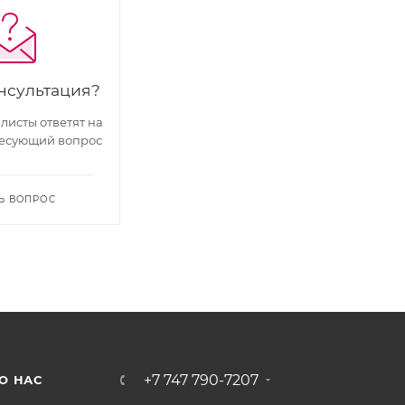
нсультация?
исты ответят на
есующий вопрос
Ь ВОПРОС
+7 747 790-7207
О НАС