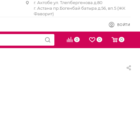
г. Актобе ул. Тлепбергенова д.80
г. Астана пр.Богенбай батыра д.56, вп.5 (ЖК
Фаворит)
ВОЙТИ
0
0
0