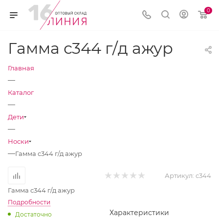
0
Гамма с344 г/д ажур
Главная
—
Каталог
—
Дети
—
Носки
—
Гамма с344 г/д ажур
Артикул:
с344
Гамма с344 г/д ажур
Подробности
Характеристики
Достаточно