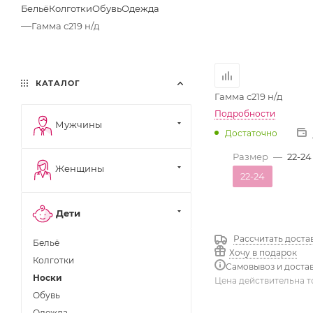
Бельё
Колготки
Обувь
Одежда
—
Гамма с219 н/д
КАТАЛОГ
Гамма с219 н/д
Подробности
Мужчины
Достаточно
Размер
—
22-24
Женщины
22-24
Дети
Рассчитать доста
Бельё
Хочу в подарок
Колготки
Самовывоз и доста
Носки
Цена действительна т
Обувь
Одежда