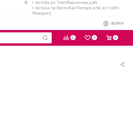
г. Актобе ул. Тлепбергенова д.80
г. Астана пр.Богенбай батыра д.56, вп.5 (ЖК
Фаворит)
ВОЙТИ
0
0
0