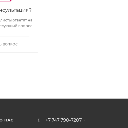
нсультация?
исты ответят на
есующий вопрос
Ь ВОПРОС
+7 747 790-7207
О НАС