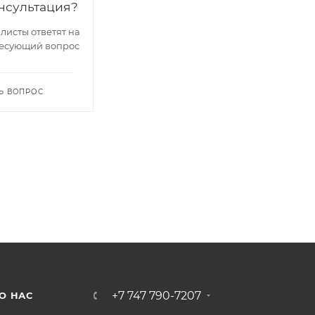
нсультация?
исты ответят на
есующий вопрос
Ь ВОПРОС
+7 747 790-7207
О НАС