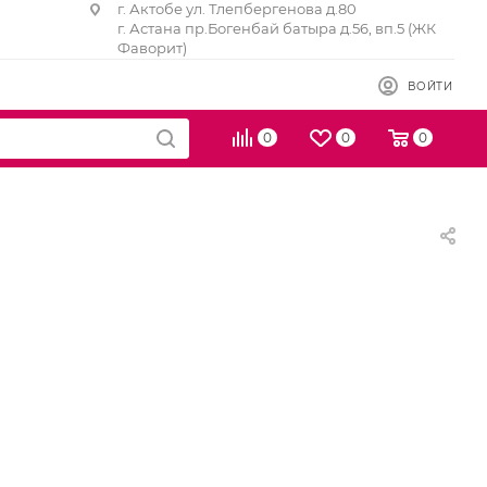
г. Актобе ул. Тлепбергенова д.80
г. Астана пр.Богенбай батыра д.56, вп.5 (ЖК
Фаворит)
ВОЙТИ
0
0
0