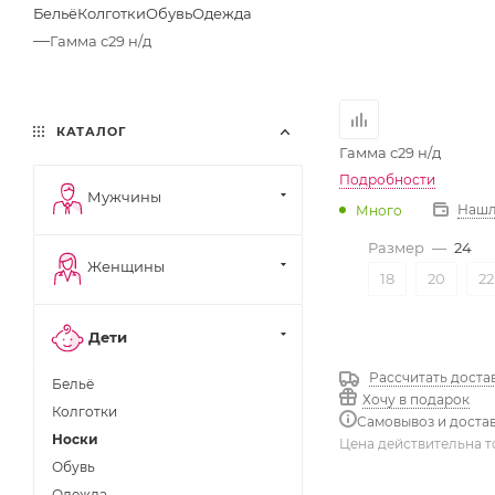
Бельё
Колготки
Обувь
Одежда
—
Гамма с29 н/д
КАТАЛОГ
Гамма с29 н/д
Подробности
Мужчины
Нашл
Много
Размер
—
24
Женщины
18
20
22
Дети
Рассчитать доста
Бельё
Хочу в подарок
Колготки
Самовывоз и доста
Носки
Цена действительна т
Обувь
Одежда