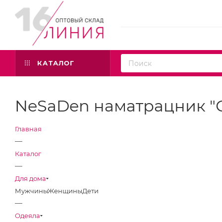
КАТАЛОГ
NeSaDen наматрацник "С
Главная
—
Каталог
—
Для дома
Мужчины
Женщины
Дети
—
Одеяла