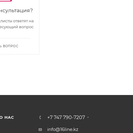
нсультация?
исты ответят на
есующий вопрос
Ь ВОПРОС
+7 747 790-7207
О НАС
info@16line.kz