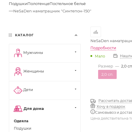
Подушки
Полотенце
Постельное бельё
—
NeSaDen наматрацник "Синтепон-150"
КАТАЛОГ
NeSaDen наматрацни
Подробности
Мужчины
Нашли
Мало
Размер
—
2,0 сп
Женщины
2,0 сп.
Дети
Рассчитать доста
Хочу в подарок
Для дома
Самовывоз и доста
Цена действительна т
Одеяла
Подушки