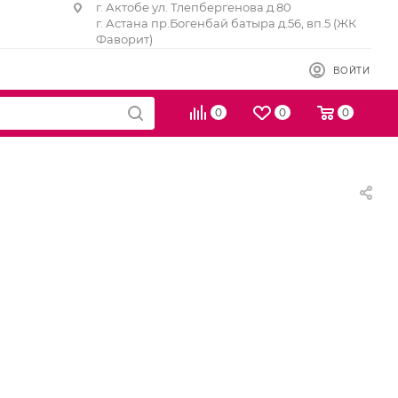
г. Актобе ул. Тлепбергенова д.80
г. Астана пр.Богенбай батыра д.56, вп.5 (ЖК
Фаворит)
ВОЙТИ
0
0
0