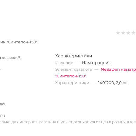
к "Синтепон-150"
Характеристики
 дешевле?
Изделие
—
Наматрацник
.
Элемент каталога
—
NeSaDen намат
"Синтепон-150"
Характеристики
—
140*200, 2,0 сп.
вку
вка
олько для интернет-магазина и может отличаться от цен в розничных 