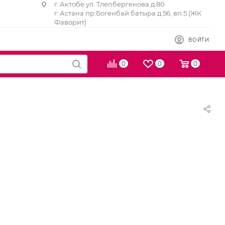
г. Актобе ул. Тлепбергенова д.80
г. Астана пр.Богенбай батыра д.56, вп.5 (ЖК
Фаворит)
ВОЙТИ
0
0
0