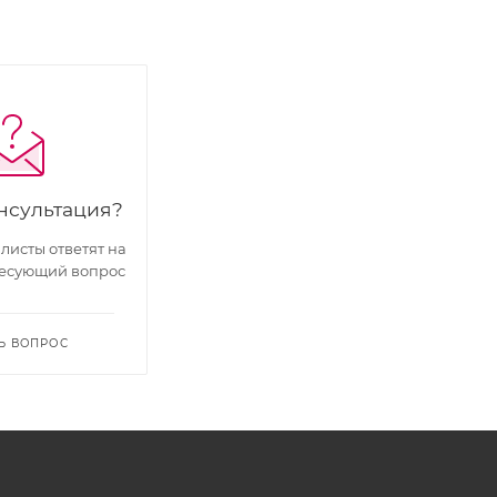
нсультация?
исты ответят на
есующий вопрос
Ь ВОПРОС