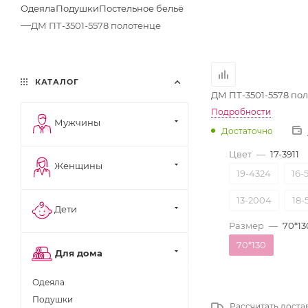
Одеяла
Подушки
Постельное бельё
—
ДМ ПТ-3501-5578 полотенце
КАТАЛОГ
ДМ ПТ-3501-5578 по
Подробности
Мужчины
Достаточно
Цвет
—
17-3911
Женщины
19-4324
16-
13-2004
18-
Дети
Размер
—
70*13
70*130
Для дома
Одеяла
Подушки
Рассчитать доста