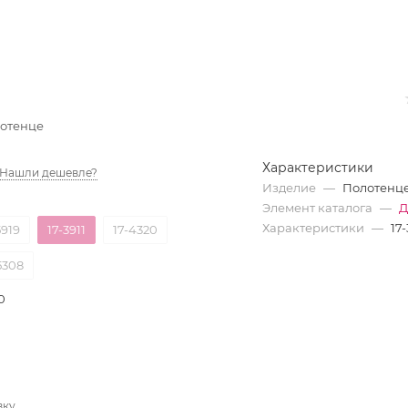
лотенце
Характеристики
Нашли дешевле?
Изделие
—
Полотенце
Элемент каталога
—
Д
Характеристики
—
17-
5919
17-3911
17-4320
5308
0
вку