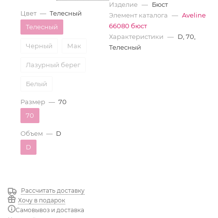
Изделие
—
Бюст
Цвет
—
Телесный
Элемент каталога
—
Aveline
66080 бюст
Телесный
Характеристики
—
D, 70,
Черный
Мак
Телесный
Лазурный берег
Белый
Размер
—
70
70
Объем
—
D
D
Рассчитать доставку
Хочу в подарок
Самовывоз и доставка