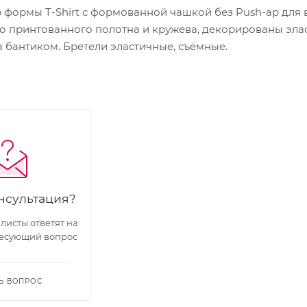
формы T-Shirt с формованной чашкой без Push-ap для 
го принтованного полотна и кружева, декорированы элас
 бантиком. Бретели эластичные, съёмные.
нсультация?
исты ответят на
есующий вопрос
Ь ВОПРОС