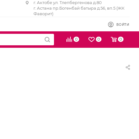
г. Актобе ул. Тлепбергенова д.80
г. Астана пр.Богенбай батыра д.56, вп.5 (ЖК
Фаворит)
ВОЙТИ
0
0
0