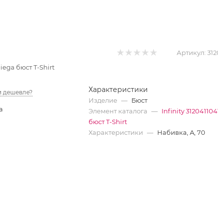
Артикул:
312
Diega бюст T-Shirt
Характеристики
 дешевле?
Изделие
—
Бюст
а
Элемент каталога
—
Infinity 31204110
бюст T-Shirt
Характеристики
—
Набивка, A, 70