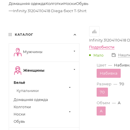
Домашняя одежда
Колготки
Носки
Обувь
—
Infinity 31204110418 Diega бюст T-Shirt
КАТАЛОГ
Infinity 31204110418 
Подробности
Мужчины
Нашли
Мало
Цвет
—
Набивк
Женщины
Набивка
Бельё
Размер
—
70
Купальники
70
Домашняя одежда
Объем
—
A
Колготки
A
Носки
Обувь