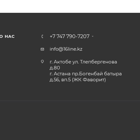
+7 747 790-7207
О НАС
info@16line.kz
г. Актобе ул. Тлепбергенова
д.80
г. Астана пр.Богенбай батыра
д.56, вп.5 (ЖК Фаворит)