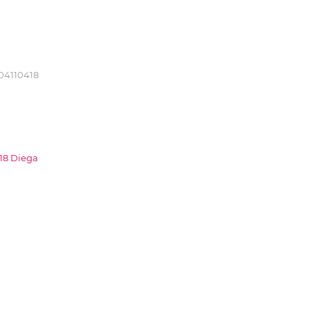
04110418
418 Diega