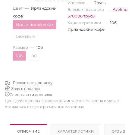
Изделие
—
Трусы
Цвет
—
Ирландский
Элемент каталога
—
Aveline
кофе
570006 трусы
Характеристики
—
106,
Ирландский кофе
Ирландский кофе
Бежевый
Размер
—
106
106
90
Рассчитать доставку
Хочу в подарок
Самовывоз и доставка
Цена действительна только для интернет-магазина и может
отличаться от цен в розничных магазинах
ОПИСАНИЕ
ХАРАКТЕРИСТИКИ
ОТЗЫВЫ