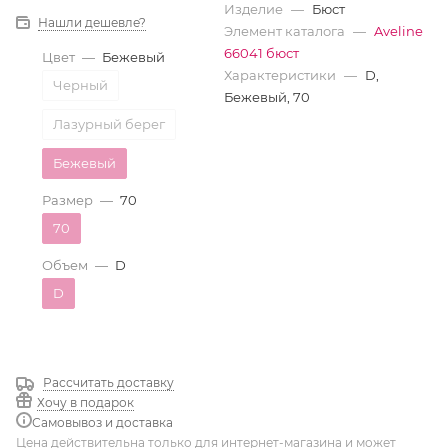
Изделие
—
Бюст
Нашли дешевле?
Элемент каталога
—
Aveline
66041 бюст
Цвет
—
Бежевый
Характеристики
—
D,
Черный
Бежевый, 70
Лазурный берег
Бежевый
Размер
—
70
70
Объем
—
D
D
Рассчитать доставку
Хочу в подарок
Самовывоз и доставка
Цена действительна только для интернет-магазина и может