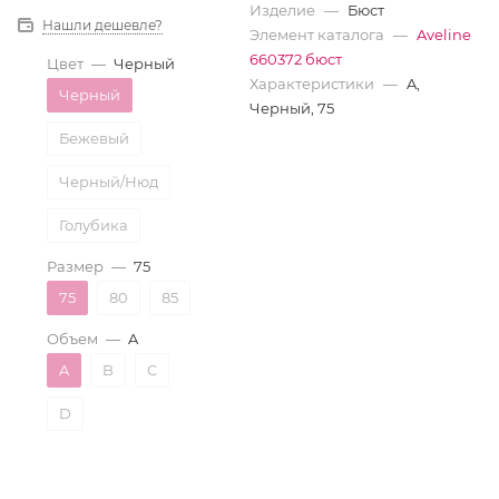
Изделие
—
Бюст
Нашли дешевле?
Элемент каталога
—
Aveline
660372 бюст
Цвет
—
Черный
Характеристики
—
A,
Черный
Черный, 75
Бежевый
Черный/Нюд
Голубика
Размер
—
75
75
80
85
Объем
—
A
A
B
C
D