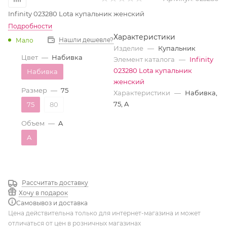
Infinity 023280 Lota купальник женский
Подробности
Характеристики
Нашли дешевле?
Мало
Изделие
—
Купальник
Цвет
—
Набивка
Элемент каталога
—
Infinity
023280 Lota купальник
Набивка
женский
Размер
—
75
Характеристики
—
Набивка,
75, A
75
80
Объем
—
A
A
Рассчитать доставку
Хочу в подарок
Самовывоз и доставка
Цена действительна только для интернет-магазина и может
отличаться от цен в розничных магазинах