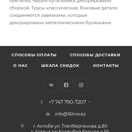
бретелях, чашки купальника декорированы
сборкой. Трусы классические, боковые детали
соединяются завязками, которые
декорированы металлическими бусинками.
CПОСОБЫ ОПЛАТЫ
СПОСОБЫ ДОСТАВКИ
О НАС
ШКАЛА СКИДОК
КОНТАКТЫ
+7 747 790-7207
info@16line.kz
г. Актобе ул. Тлепбергенова д.80
г. Астана пр.Богенбай батыра д.56,