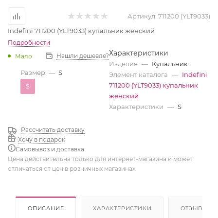
Артикул:
711200 (YLT9033)
Indefini 711200 (YLT9033) купальник женский
Подробности
Характеристики
Нашли дешевле?
Мало
Изделие
—
Купальник
Размер
—
S
Элемент каталога
—
Indefini
711200 (YLT9033) купальник
S
женский
Характеристики
—
S
Рассчитать доставку
Хочу в подарок
Самовывоз и доставка
Цена действительна только для интернет-магазина и может
отличаться от цен в розничных магазинах
ОПИСАНИЕ
ХАРАКТЕРИСТИКИ
ОТЗЫВЫ