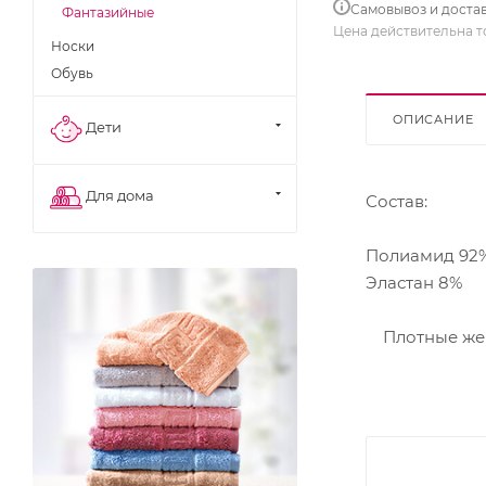
Самовывоз и доста
Фантазийные
Цена действительна т
Носки
Обувь
ОПИСАНИЕ
Дети
Для дома
Состав:
Полиамид 92%
Эластан 8%
Плотные женс