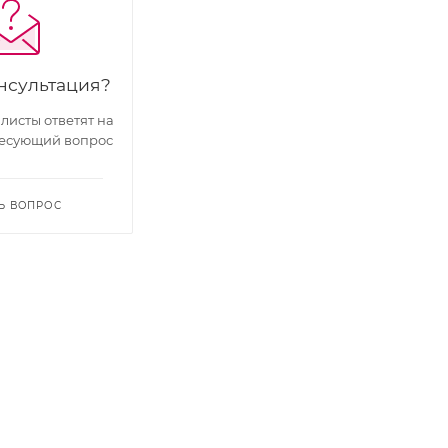
нсультация?
исты ответят на
есующий вопрос
Ь ВОПРОС