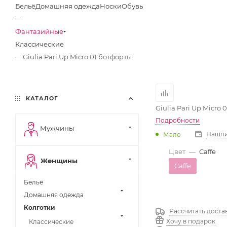
Бельё
Домашняя одежда
Носки
Обувь
—
Фантазийные
Классические
—
Giulia Pari Up Micro 01 ботфорты
КАТАЛОГ
Giulia Pari Up Micro
Подробности
Мужчины
Нашли
Мало
Цвет
—
Caffe
Женщины
Caffe
Бельё
Домашняя одежда
Колготки
Рассчитать доста
Хочу в подарок
Классические