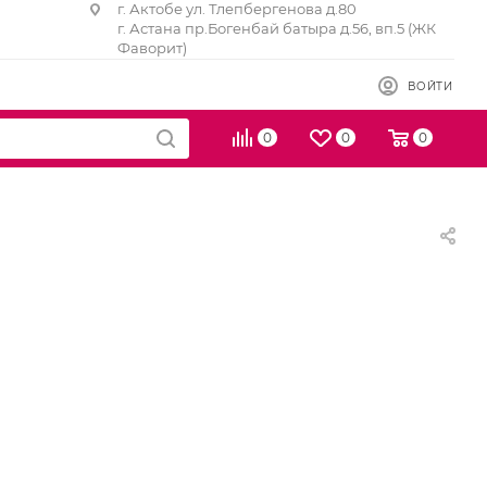
г. Актобе ул. Тлепбергенова д.80
г. Астана пр.Богенбай батыра д.56, вп.5 (ЖК
Фаворит)
ВОЙТИ
0
0
0