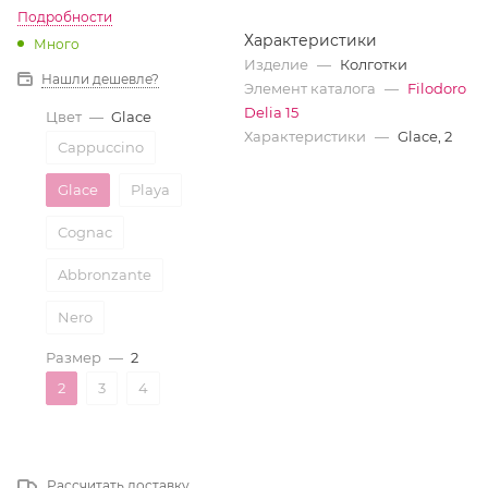
Подробности
Характеристики
Много
Изделие
—
Колготки
Нашли дешевле?
Элемент каталога
—
Filodoro
Delia 15
Цвет
—
Glace
Характеристики
—
Glace, 2
Cappuccino
Glace
Playa
Cognac
Abbronzante
Nero
Размер
—
2
2
3
4
Рассчитать доставку