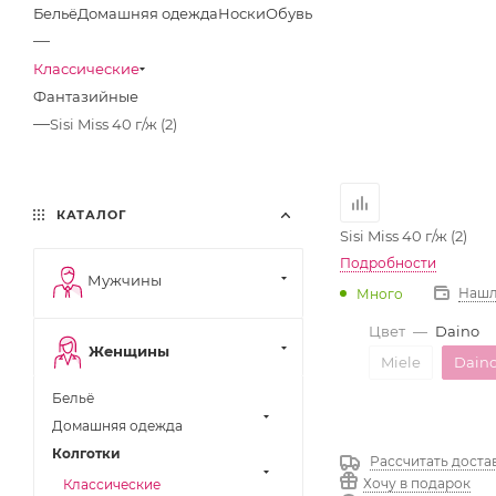
Бельё
Домашняя одежда
Носки
Обувь
—
Классические
Фантазийные
—
Sisi Miss 40 г/ж (2)
КАТАЛОГ
Sisi Miss 40 г/ж (2)
Подробности
Мужчины
Нашл
Много
Цвет
—
Daino
Женщины
Miele
Dain
Бельё
Домашняя одежда
Колготки
Рассчитать доста
Хочу в подарок
Классические