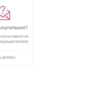
нсультация?
исты ответят на
есующий вопрос
Ь ВОПРОС