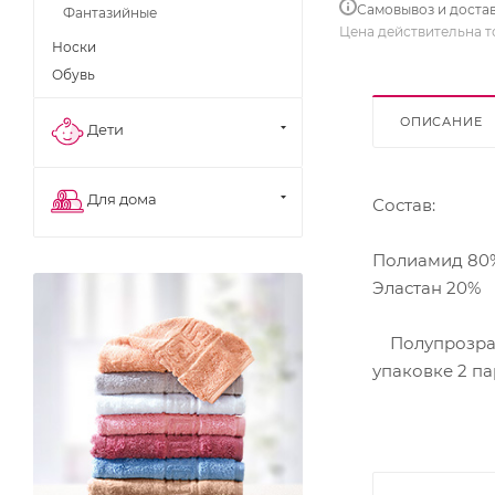
Самовывоз и доста
Фантазийные
Цена действительна т
Носки
Обувь
ОПИСАНИЕ
Дети
Для дома
Состав:
Полиамид 80
Эластан 20%
Полупрозрачн
упаковке 2 па