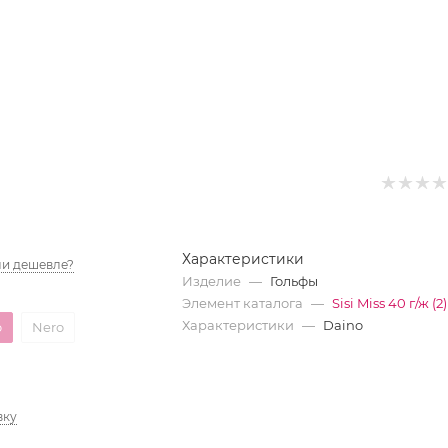
Характеристики
и дешевле?
Изделие
—
Гольфы
Элемент каталога
—
Sisi Miss 40 г/ж (2)
Характеристики
—
Daino
o
Nero
вку