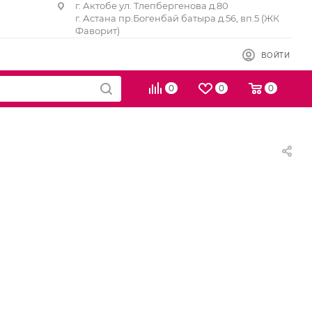
г. Актобе ул. Тлепбергенова д.80
г. Астана пр.Богенбай батыра д.56, вп.5 (ЖК
Фаворит)
ВОЙТИ
0
0
0