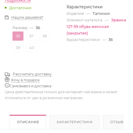
Подробности
Характеристики
Достаточно
Изделие
—
Тапочки
Нашли дешевле?
Элемент каталога
—
Эрвика
127-59 обувь женская
Размер
—
36
(закрытая)
36
37
38
Характеристики
—
36
39
40
Рассчитать доставку
Хочу в подарок
Самовывоз и доставка
Цена действительна только для интернет-магазина и может
отличаться от цен в розничных магазинах
ОПИСАНИЕ
ХАРАКТЕРИСТИКИ
ОТЗЫВЫ