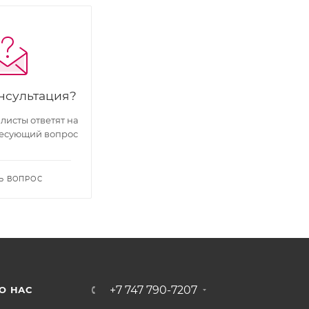
нсультация?
исты ответят на
есующий вопрос
Ь ВОПРОС
+7 747 790-7207
О НАС