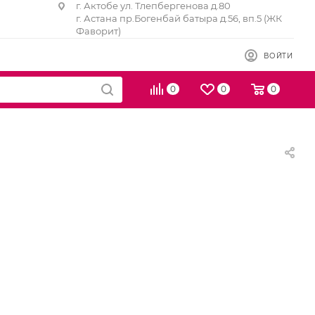
г. Актобе ул. Тлепбергенова д.80
г. Астана пр.Богенбай батыра д.56, вп.5 (ЖК
Фаворит)
ВОЙТИ
0
0
0