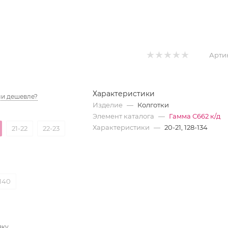
Арти
Характеристики
и дешевле?
Изделие
—
Колготки
Элемент каталога
—
Гамма С662 к/д
Характеристики
—
20-21, 128-134
21-22
22-23
140
вку