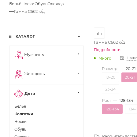
Бельё
Носки
Обувь
Одежда
—
Гамма С662 к/д
КАТАЛОГ
Гамма С662 к/д
Подробности
Мужчины
Нашл
Много
Размер
—
20-21
Женщины
19-20
20-21
23-24
Дети
Рост
—
128-134
Бельё
128-134
134-
Колготки
Носки
Обувь
Рассчитать доста
Одежда