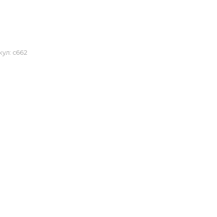
кул:
с662