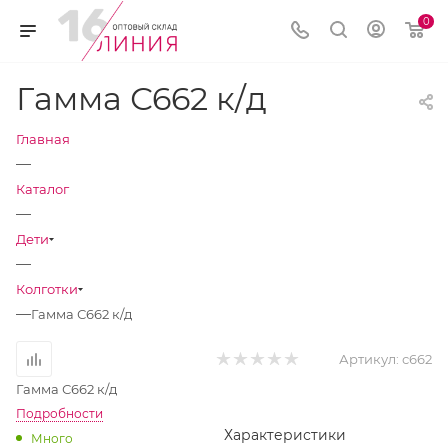
0
Гамма С662 к/д
Главная
—
Каталог
—
Дети
—
Колготки
—
Гамма С662 к/д
Артикул:
с662
Гамма С662 к/д
Подробности
Характеристики
Много