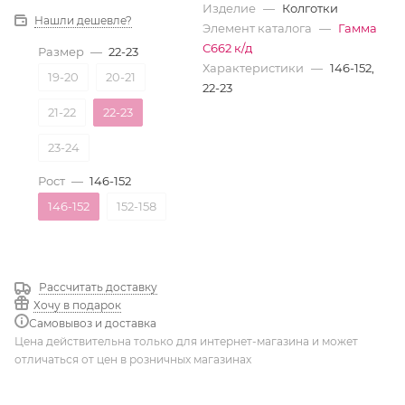
Изделие
—
Колготки
Нашли дешевле?
Элемент каталога
—
Гамма
С662 к/д
Размер
—
22-23
Характеристики
—
146-152,
19-20
20-21
22-23
21-22
22-23
23-24
Рост
—
146-152
146-152
152-158
Рассчитать доставку
Хочу в подарок
Самовывоз и доставка
Цена действительна только для интернет-магазина и может
отличаться от цен в розничных магазинах