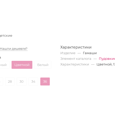
детские
Характеристики
Нашли дешевле?
Изделие
—
Гамаши
й
Элемент каталога
—
Пудовкин
Характеристики
—
Цветной, 1
ный
Цветной
Белый
6
28
30
34
36