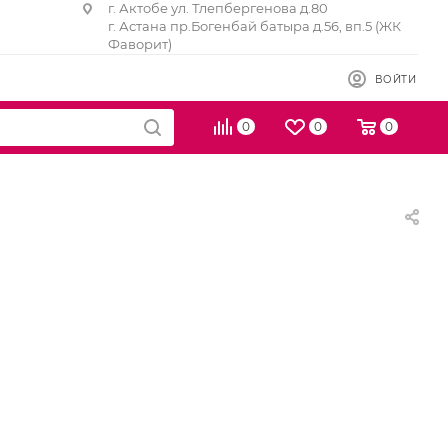
г. Актобе ул. Тлепбергенова д.80
г. Астана пр.Богенбай батыра д.56, вп.5 (ЖК
Фаворит)
ВОЙТИ
0
0
0