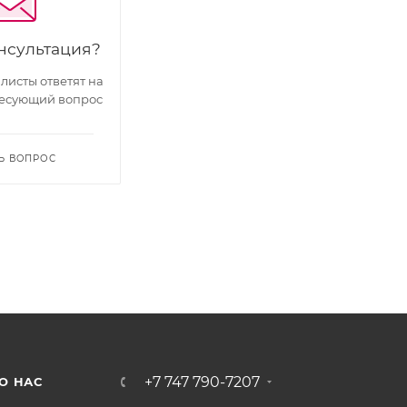
нсультация?
исты ответят на
есующий вопрос
Ь ВОПРОС
+7 747 790-7207
О НАС