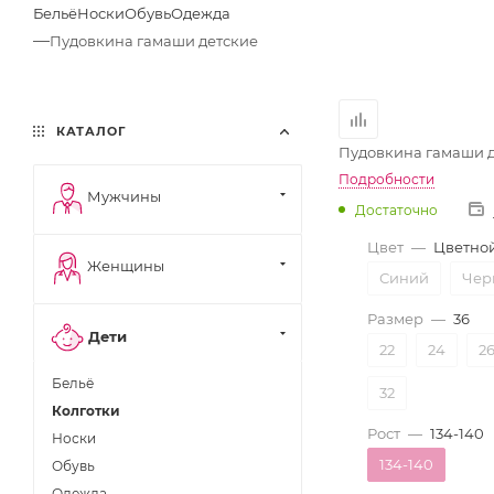
Бельё
Носки
Обувь
Одежда
—
Пудовкина гамаши детские
КАТАЛОГ
Пудовкина гамаши 
Подробности
Мужчины
Достаточно
Цвет
—
Цветно
Женщины
Синий
Чер
Размер
—
36
Дети
22
24
2
Бельё
32
Колготки
Рост
—
134-140
Носки
134-140
Обувь
Одежда