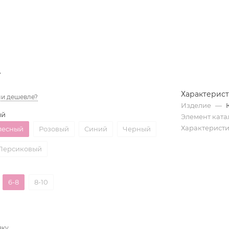
д
Характерис
и дешевле?
Изделие
—
ый
Элемент ката
Характерист
лесный
Розовый
Синий
Черный
Персиковый
6-8
8-10
вку