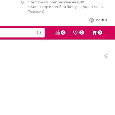
г. Актобе ул. Тлепбергенова д.80
г. Астана пр.Богенбай батыра д.56, вп.5 (ЖК
Фаворит)
ВОЙТИ
0
0
0