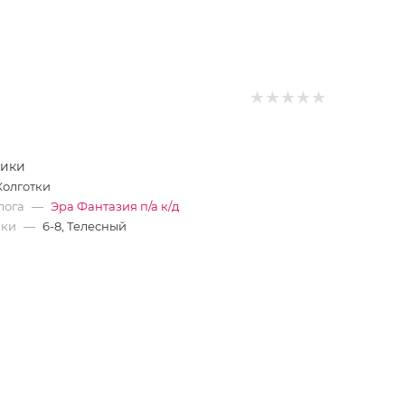
тики
Колготки
лога
—
Эра Фантазия п/а к/д
ики
—
6-8, Телесный