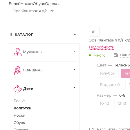
Бельё
Носки
Обувь
Одежда
—
Эра Фантазия п/а к/д
КАТАЛОГ
Эра Фантазия п/а к/
Подробности
Мужчины
Нашл
Много
Цвет
—
Телесн
Женщины
Голубой
Те
Бордовый
Дети
Размер
—
6-8
Бельё
10-12
12-13
Колготки
Носки
Обувь
Рассчитать доста
Одежда