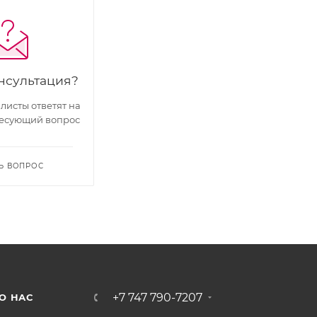
нсультация?
исты ответят на
есующий вопрос
Ь ВОПРОС
+7 747 790-7207
О НАС