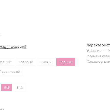
д
Характерис
Нашли дешевле?
Изделие
—
Элемент ката
Характерист
лесный
Розовый
Синий
Черный
Персиковый
6-8
8-10
вку