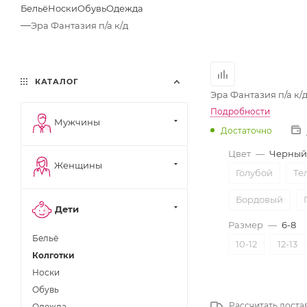
Бельё
Носки
Обувь
Одежда
—
Эра Фантазия п/а к/д
КАТАЛОГ
Эра Фантазия п/а к/
Подробности
Мужчины
Достаточно
Цвет
—
Черный
Женщины
Голубой
Те
Бордовый
Дети
Размер
—
6-8
Бельё
10-12
12-13
Колготки
Носки
Обувь
Рассчитать доста
Одежда