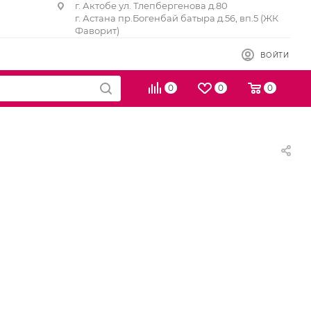
г. Актобе ул. Тлепбергенова д.80
г. Астана пр.Богенбай батыра д.56, вп.5 (ЖК
Фаворит)
ВОЙТИ
0
0
0