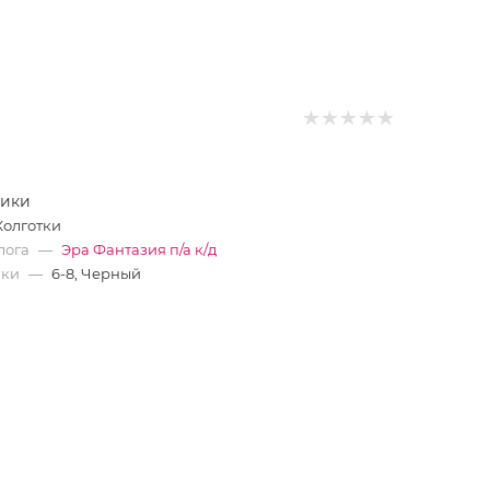
тики
Колготки
лога
—
Эра Фантазия п/а к/д
ики
—
6-8, Черный