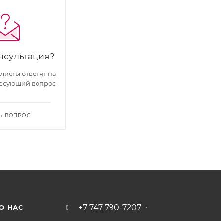
нсультация?
исты ответят на
есующий вопрос
Ь ВОПРОС
+7 747 790-7207
О НАС