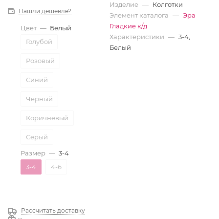
Изделие
—
Колготки
Нашли дешевле?
Элемент каталога
—
Эра
Гладкие к/д
Цвет
—
Белый
Характеристики
—
3-4,
Голубой
Белый
Розовый
Синий
Черный
Коричневый
Серый
Размер
—
3-4
Бордовый
3-4
4-6
Белый
Рассчитать доставку