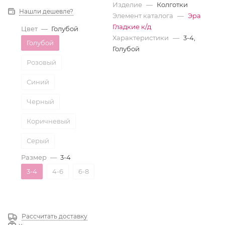
Изделие
—
Колготки
Нашли дешевле?
Элемент каталога
—
Эра
Гладкие к/д
Цвет
—
Голубой
Характеристики
—
3-4,
Голубой
Голубой
Розовый
Синий
Черный
Коричневый
Серый
Размер
—
3-4
Бордовый
3-4
4-6
6-8
Белый
Рассчитать доставку