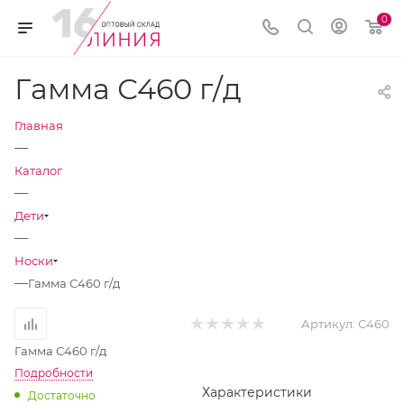
0
Гамма С460 г/д
Главная
—
Каталог
—
Дети
—
Носки
—
Гамма С460 г/д
Артикул:
С460
Гамма С460 г/д
Подробности
Характеристики
Достаточно