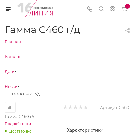
0
Гамма С460 г/д
Главная
—
Каталог
—
Дети
—
Носки
—
Гамма С460 г/д
Артикул:
С460
Гамма С460 г/д
Подробности
Характеристики
Достаточно