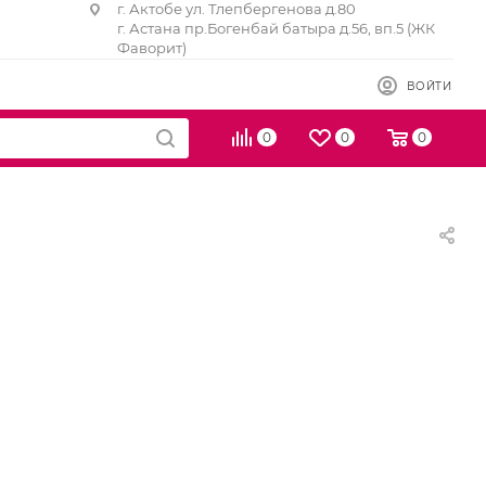
г. Актобе ул. Тлепбергенова д.80
г. Астана пр.Богенбай батыра д.56, вп.5 (ЖК
Фаворит)
ВОЙТИ
0
0
0