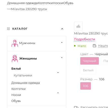
Домашняя одежда
Колготки
Носки
Обувь
—
Milavitsa 230290 трусы
КАТАЛОГ
Milavitsa 230290 тру
Подробности
Мужчины
Нашли
Мало
Цвет
—
Черный
Женщины
Черный
Па
Бельё
Белый
Купальники
Размер
—
106
Домашняя одежда
106
Колготки
Носки
Обувь
Рассчитать доста