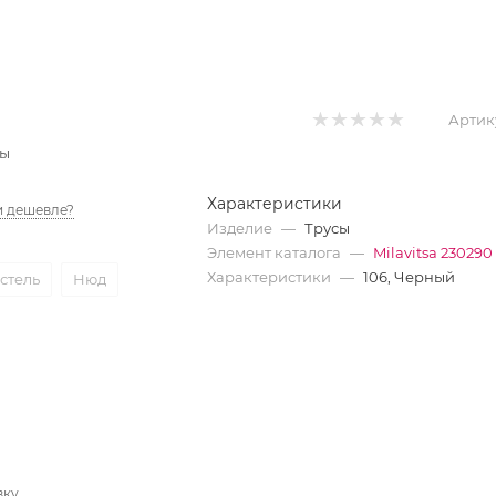
Артик
сы
Характеристики
 дешевле?
Изделие
—
Трусы
Элемент каталога
—
Milavitsa 230290
Характеристики
—
106, Черный
стель
Нюд
вку