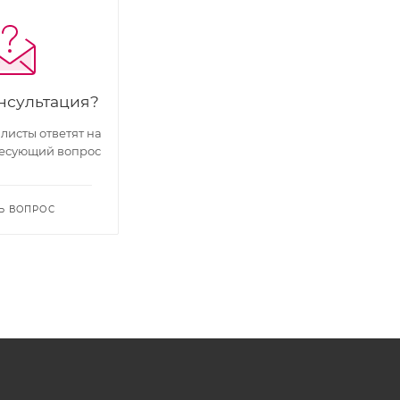
нсультация?
исты ответят на
есующий вопрос
Ь ВОПРОС