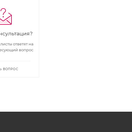
нсультация?
исты ответят на
есующий вопрос
Ь ВОПРОС