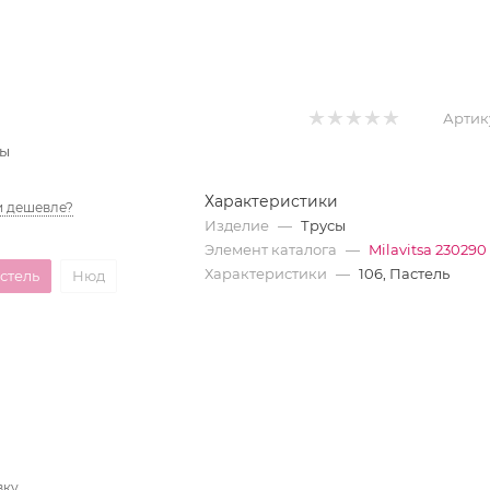
Артик
сы
Характеристики
 дешевле?
Изделие
—
Трусы
Элемент каталога
—
Milavitsa 230290
Характеристики
—
106, Пастель
стель
Нюд
вку