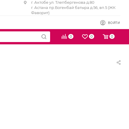
г. Актобе ул. Тлепбергенова д.80
г. Астана пр.Богенбай батыра д.56, вп.5 (ЖК
Фаворит)
ВОЙТИ
0
0
0