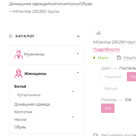
Домашняя одежда
Колготки
Носки
Обувь
—
Milavitsa 230290 трусы
КАТАЛОГ
Milavitsa 230290 тру
Подробности
Мужчины
Нашли
Мало
Цвет
—
Пастель
Женщины
Черный
Па
Бельё
Белый
Купальники
Размер
—
106
Домашняя одежда
106
Колготки
Носки
Обувь
Рассчитать доста