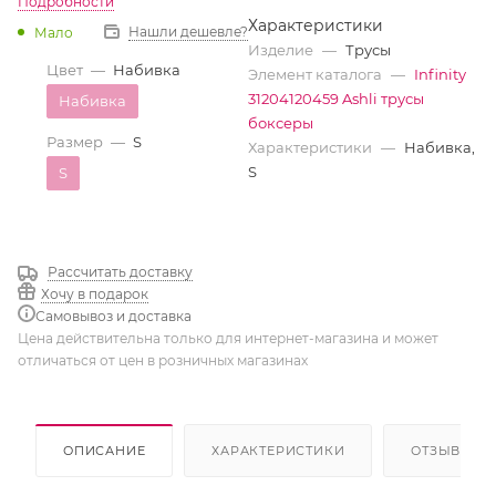
Подробности
Характеристики
Нашли дешевле?
Мало
Изделие
—
Трусы
Цвет
—
Набивка
Элемент каталога
—
Infinity
31204120459 Ashli трусы
Набивка
боксеры
Размер
—
S
Характеристики
—
Набивка,
S
S
Рассчитать доставку
Хочу в подарок
Самовывоз и доставка
Цена действительна только для интернет-магазина и может
отличаться от цен в розничных магазинах
ОПИСАНИЕ
ХАРАКТЕРИСТИКИ
ОТЗЫВЫ